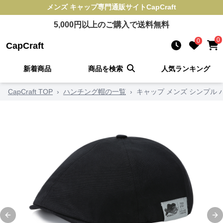
メンズ キャップ
専門通販サイト
CapCraft
5,000
円以上のご購入で送料無料
0
0
CapCraft
新着商品
商品を検索
人気ランキング
CapCraft TOP
›
ハンチング帽の一覧
›
キャップ メンズ シンプル
Previous slide
Ne