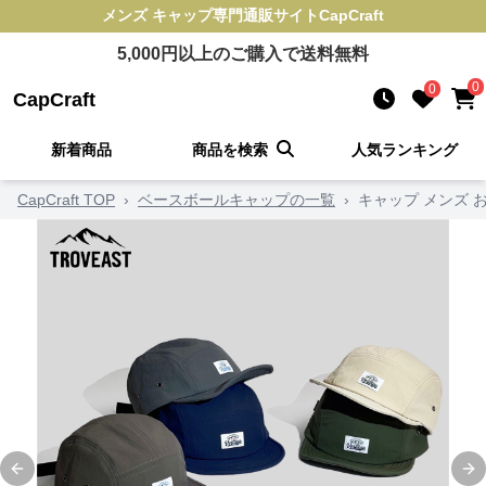
メンズ キャップ
専門通販サイト
CapCraft
5,000
円以上のご購入で送料無料
0
0
CapCraft
新着商品
商品を検索
人気ランキング
CapCraft TOP
›
ベースボールキャップの一覧
›
キャップ メンズ 
Previous slide
Ne