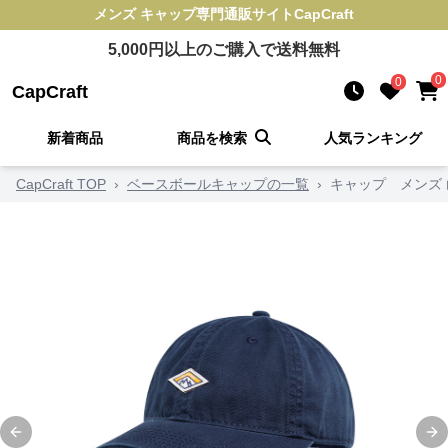
メンズ キャップ
専門通販サイト
CapCraft
5,000
円以上のご購入で送料無料
0
0
CapCraft
新着商品
商品を検索
人気ランキング
CapCraft TOP
›
ベースボールキャップの一覧
›
キャップ メンズ
Previous slide
Ne