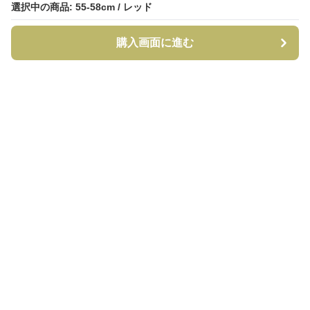
選択中の商品: 55-58cm / レッド
選択中の商品: 55-58cm / レッド
購入画面に進む
購入画面に進む
CapCraft
について
利用規約
プライバシー