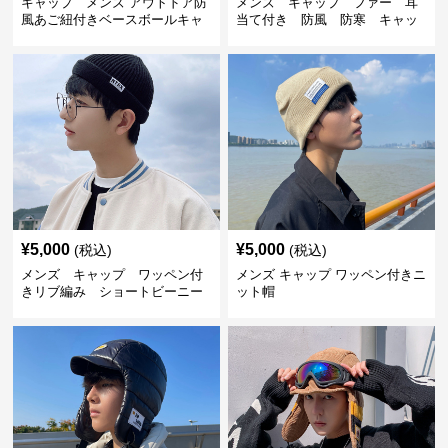
キャップ メンズ アウトドア防
メンズ キャップ ファー 耳
風あご紐付きベースボールキャ
当て付き 防風 防寒 キャッ
ップ
プ
¥
5,000
¥
5,000
(税込)
(税込)
メンズ キャップ ワッペン付
メンズ キャップ ワッペン付きニ
きリブ編み ショートビーニー
ット帽