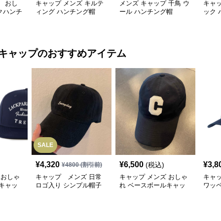
 おし
キャップ メンズ キルテ
メンズ キャップ 千鳥 ウ
キャッ
クハンチ
ィング ハンチング帽
ール ハンチング帽
ック 
キャップ
のおすすめアイテム
SALE
¥
4,320
¥
6,500
¥
3,8
(税込)
¥
4800
(割引前)
 おしゃ
キャップ メンズ 日常
キャップ メンズ おしゃ
キャ
キャッ
ロゴ入り シンプル帽子
れ ベースボールキャッ
ワッ
プ
ャッ