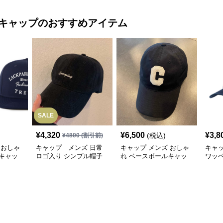
キャップ
のおすすめアイテム
SALE
¥
4,320
¥
6,500
¥
3,8
(税込)
¥
4800
(割引前)
 おしゃ
キャップ メンズ 日常
キャップ メンズ おしゃ
キャ
キャッ
ロゴ入り シンプル帽子
れ ベースボールキャッ
ワッ
プ
ャッ