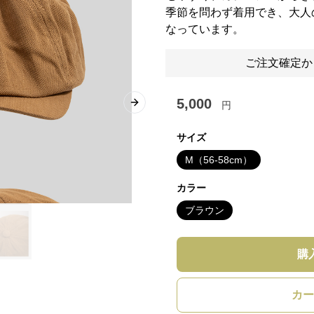
季節を問わず着用でき、大人
なっています。
ご注文確定か
5,000
円
Next slide
サイズ
M（56-58cm）
カラー
ブラウン
購
カー