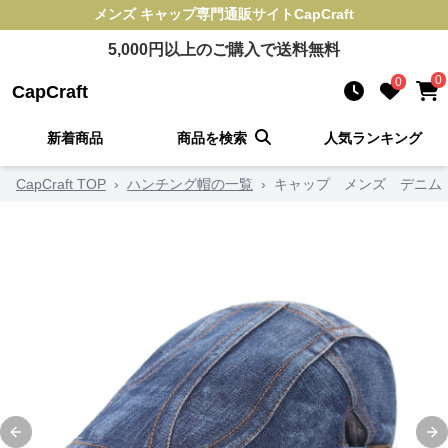
メンズ キャップ
専門通販サイト
CapCraft
5,000
円以上のご購入で送料無料
0
0
CapCraft
新着商品
商品を検索
人気ランキング
CapCraft TOP
›
ハンチング帽の一覧
›
キャップ メンズ デニム
Previous slide
Ne