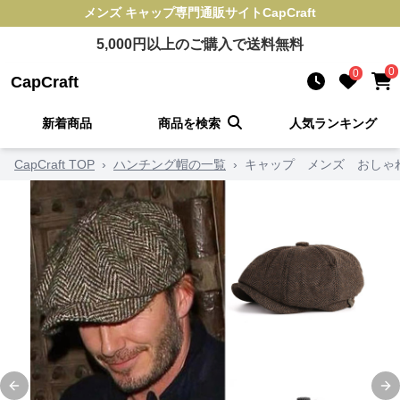
メンズ キャップ
専門通販サイト
CapCraft
5,000
円以上のご購入で送料無料
0
0
CapCraft
新着商品
商品を検索
人気ランキング
CapCraft TOP
›
ハンチング帽の一覧
›
キャップ メンズ おしゃ
Previous slide
Ne