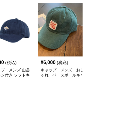
SALE
00
¥
6,000
¥
5,400
(税込)
(税込)
¥
6000
(割引前)
ップ メンズ 山岳
キャップ メンズ おし
キャップ メンズ おしゃ
ペン付き ソフトキ
ゃれ ベースボールキャ
れ ベースボールキャッ
プ
ップ
プ