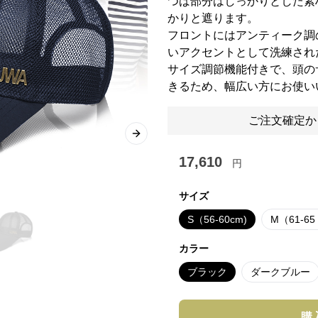
つば部分はしっかりとした素
かりと遮ります。
フロントにはアンティーク調
いアクセントとして洗練され
サイズ調節機能付きで、頭の
きるため、幅広い方にお使い
ご注文確定か
Next slide
17,610
円
サイズ
S（56-60cm)
M（61-6
カラー
ブラック
ダークブルー
購