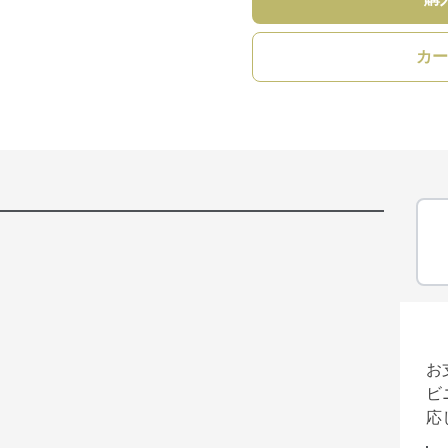
カー
お
ビ
応