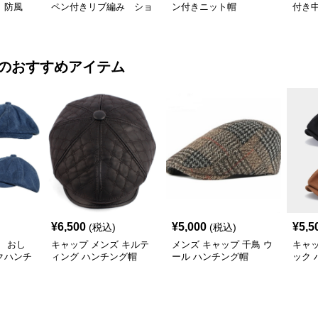
き 防風
ペン付きリブ編み ショ
ン付きニット帽
付き
ートビーニー
寒ニ
のおすすめアイテム
¥
6,500
¥
5,000
¥
5,5
(税込)
(税込)
 おし
キャップ メンズ キルテ
メンズ キャップ 千鳥 ウ
キャッ
クハンチ
ィング ハンチング帽
ール ハンチング帽
ック 