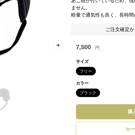
あご紐が付いているため、強
ません。
軽量で通気性も良く、長時間
ご注文確定か
7,500
円
Next slide
サイズ
フリー
カラー
ブラック
購
カー