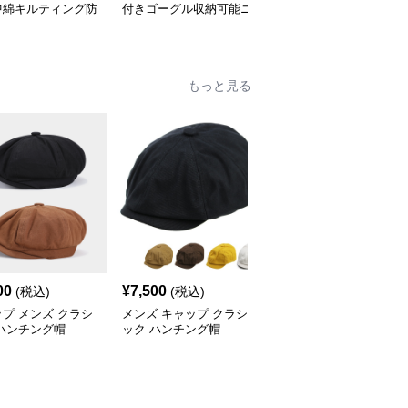
中綿キルティング防
付きゴーグル収納可能ニ
ル付き耳当てフライトニ
ット帽
ット帽
ット帽
もっと見る
00
¥
7,500
¥
6,500
(税込)
(税込)
(税込)
プ メンズ クラシ
メンズ キャップ クラシ
キャップ メンズ おしゃ
ハンチング帽
ック ハンチング帽
れ ハンチング帽