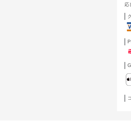
応
P
G