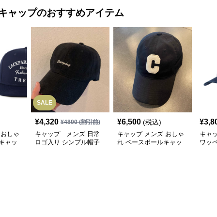
キャップ
のおすすめアイテム
SALE
¥
4,320
¥
6,500
¥
3,8
(税込)
¥
4800
(割引前)
 おしゃ
キャップ メンズ 日常
キャップ メンズ おしゃ
キャ
キャッ
ロゴ入り シンプル帽子
れ ベースボールキャッ
ワッ
プ
ャッ