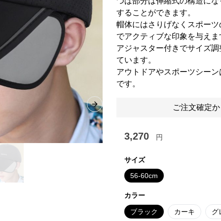
つば部分は伸縮式の構造にな
することができます。
帽体にはさりげなくスポーツ
でアクティブな印象を与えま
アジャスター付きでサイズ調
ています。
アウトドアやスポーツシーン
です。
ご注文確定か
Next slide
3,270
円
サイズ
56-60cm
カラー
ブラック
カーキ
グ