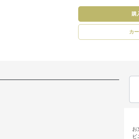
購
カー
お
ビ