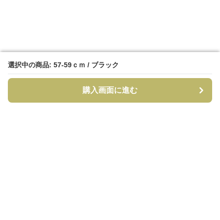
選択中の商品: 57-59ｃｍ / ブラック
選択中の商品: 57-59ｃｍ / ブラック
購入画面に進む
購入画面に進む
CapCraft
について