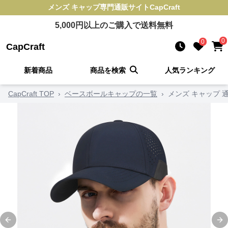
メンズ キャップ
専門通販サイト
CapCraft
5,000
円以上のご購入で送料無料
0
0
CapCraft
新着商品
商品を検索
人気ランキング
CapCraft TOP
›
ベースボールキャップの一覧
›
メンズ キャップ
Previous slide
Ne