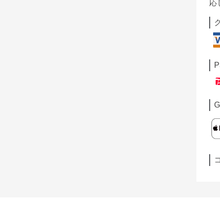
応
P
G