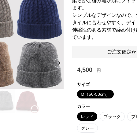
柔らかな編み地が頭にフィッ
ます。
シンプルなデザインなので、
タイルに合わせやすく、デイ
伸縮性のある素材で締め付け
ています。
ご注文確定か
Next slide
4,500
円
サイズ
M（56-58cm）
カラー
レッド
ブラック
ブ
グレー