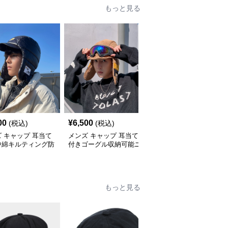
もっと見る
00
¥
6,500
¥
6,500
(税込)
(税込)
(税込)
 キャップ 耳当て
メンズ キャップ 耳当て
メンズ キャップ ゴーグ
中綿キルティング防
付きゴーグル収納可能ニ
ル付き耳当てフライトニ
ット帽
ット帽
ット帽
もっと見る