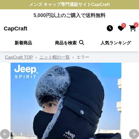
メンズ キャップ
専門通販サイト
CapCraft
5,000
円以上のご購入で送料無料
0
0
CapCraft
新着商品
商品を検索
人気ランキング
CapCraft TOP
›
ニット帽の一覧
›
エラー
Previous slide
Ne