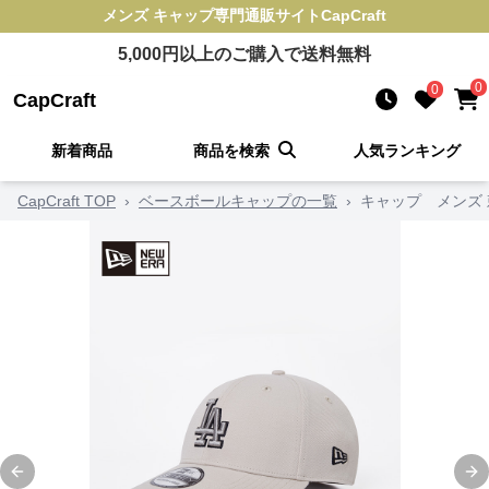
メンズ キャップ
専門通販サイト
CapCraft
5,000
円以上のご購入で送料無料
0
0
CapCraft
新着商品
商品を検索
人気ランキング
CapCraft TOP
›
ベースボールキャップの一覧
›
キャップ メンズ
Previous slide
Ne