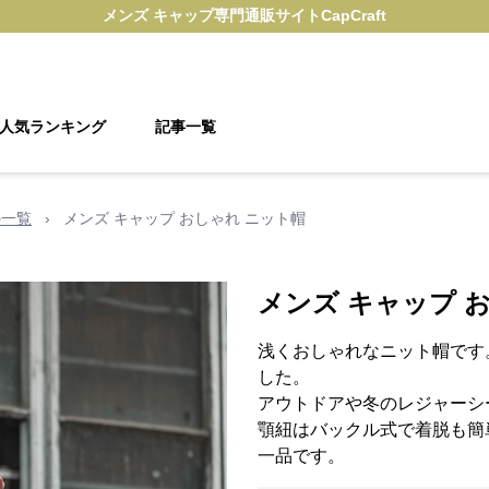
メンズ キャップ
専門通販サイト
CapCraft
人気ランキング
記事一覧
の一覧
›
メンズ キャップ おしゃれ ニット帽
メンズ キャップ 
浅くおしゃれなニット帽です
した。
アウトドアや冬のレジャーシ
顎紐はバックル式で着脱も簡
一品です。