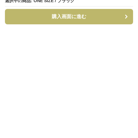
選択中の商品: ONE SIZE / ブラック
選択中の商品: ONE SIZE / ブラック
購入画面に進む
購入画面に進む
CapCraft
について
利用規約
プライバシー