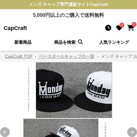
メンズ キャップ
専門通販サイト
CapCraft
5,000
円以上のご購入で送料無料
0
0
CapCraft
新着商品
商品を検索
人気ランキング
CapCraft TOP
›
ベースボールキャップの一覧
›
メンズ キャップ 
Previous slide
Ne