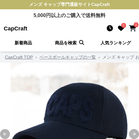
メンズ キャップ
専門通販サイト
CapCraft
5,000
円以上のご購入で送料無料
0
0
CapCraft
新着商品
商品を検索
人気ランキング
CapCraft TOP
›
ベースボールキャップの一覧
›
メンズ キャップ 
Previous slide
Ne