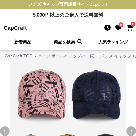
メンズ キャップ
専門通販サイト
CapCraft
5,000
円以上のご購入で送料無料
0
0
CapCraft
新着商品
商品を検索
人気ランキング
CapCraft TOP
›
ベースボールキャップの一覧
›
メンズ キャップ 
Previous slide
Ne