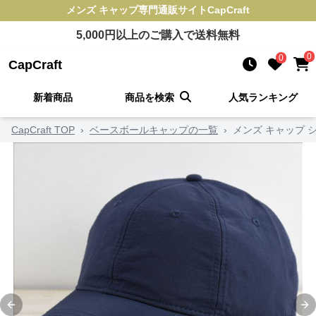
メンズ キャップ
専門通販サイト
CapCraft
5,000
円以上のご購入で送料無料
0
0
CapCraft
新着商品
商品を検索
人気ランキング
CapCraft TOP
›
ベースボールキャップの一覧
›
メンズ キャップ 
Previous slide
Ne