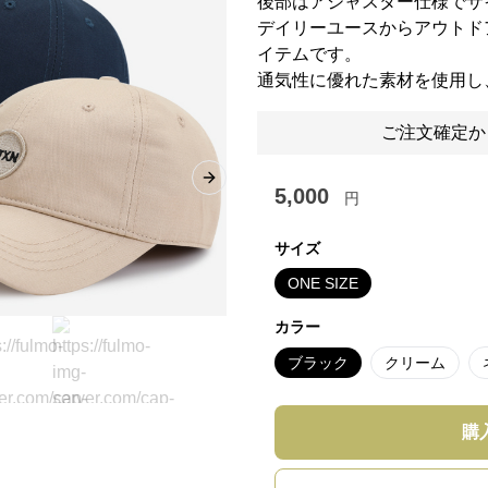
後部はアジャスター仕様でサ
デイリーユースからアウトド
イテムです。
通気性に優れた素材を使用し
ご注文確定か
Next slide
5,000
円
サイズ
ONE SIZE
カラー
ブラック
クリーム
購