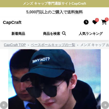
メンズ キャップ
専門通販サイト
CapCraft
5,000
円以上のご購入で送料無料
0
0
CapCraft
新着商品
商品を検索
人気ランキング
CapCraft TOP
›
ベースボールキャップの一覧
›
メンズ キャップ 
Previous slide
Ne