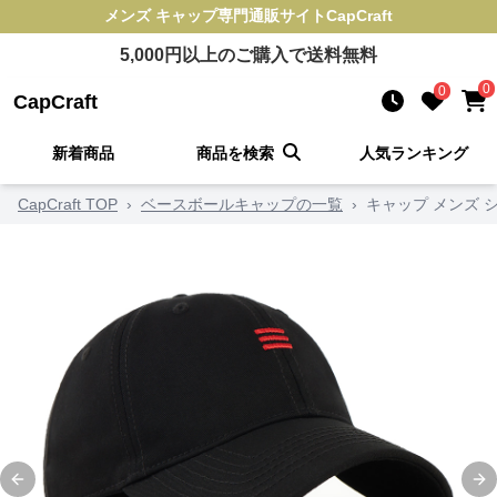
メンズ キャップ
専門通販サイト
CapCraft
5,000
円以上のご購入で送料無料
0
0
CapCraft
新着商品
商品を検索
人気ランキング
CapCraft TOP
›
ベースボールキャップの一覧
›
キャップ メンズ 
Previous slide
Ne