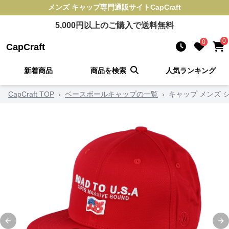
メンズ キャップ
専門通販サイト
CapCraft
5,000
円以上のご購入で送料無料
0
0
CapCraft
新着商品
商品を検索
人気ランキング
CapCraft TOP
›
ベースボールキャップの一覧
›
キャップ メンズ 
Previous slide
Ne