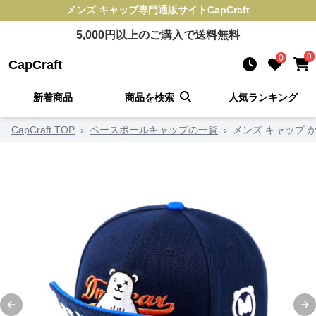
メンズ キャップ
専門通販サイト
CapCraft
5,000
円以上のご購入で送料無料
0
0
CapCraft
新着商品
商品を検索
人気ランキング
CapCraft TOP
›
ベースボールキャップの一覧
›
メンズ キャップ 
Previous slide
Ne