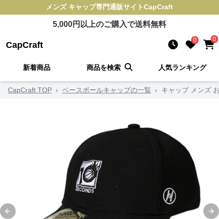
メンズ キャップ
専門通販サイト
CapCraft
5,000
円以上のご購入で送料無料
0
0
CapCraft
新着商品
商品を検索
人気ランキング
CapCraft TOP
›
ベースボールキャップの一覧
›
キャップ メンズ 
Previous slide
Ne