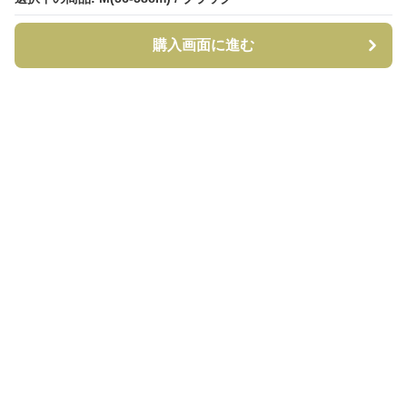
購入画面に進む
購入画面に進む
CapCraft
について
利用規約
プライバシー