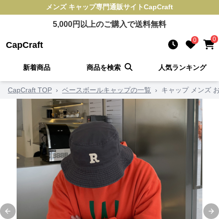
メンズ キャップ
専門通販サイト
CapCraft
5,000
円以上のご購入で送料無料
0
0
CapCraft
新着商品
商品を検索
人気ランキング
CapCraft TOP
›
ベースボールキャップの一覧
›
キャップ メンズ 
Previous slide
Ne