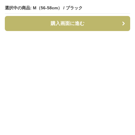
選択中の商品: M（56-58cm） / ブラック
選択中の商品: M（56-58cm） / ブラック
購入画面に進む
購入画面に進む
CapCraft
について
利用規約
プライバシー