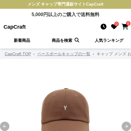
メンズ キャップ
専門通販サイト
CapCraft
5,000
円以上のご購入で送料無料
0
0
CapCraft
新着商品
商品を検索
人気ランキング
CapCraft TOP
›
ベースボールキャップの一覧
›
キャップ メンズ 
Previous slide
Ne