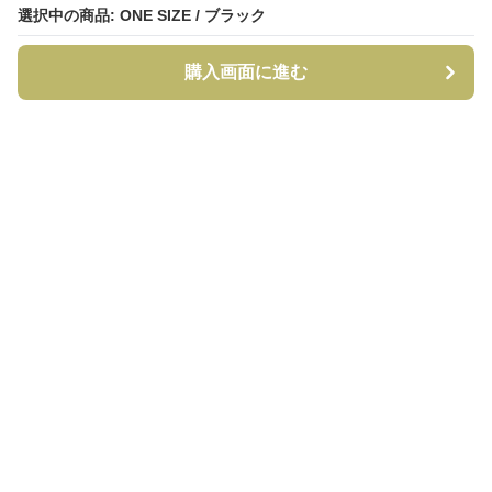
選択中の商品: ONE SIZE / ブラック
選択中の商品: ONE SIZE / ブラック
購入画面に進む
購入画面に進む
CapCraft
について
利用規約
プライバシー