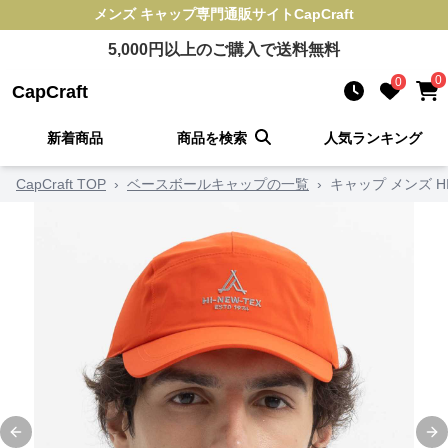
メンズ キャップ
専門通販サイト
CapCraft
5,000
円以上のご購入で送料無料
0
0
CapCraft
新着商品
商品を検索
人気ランキング
CapCraft TOP
›
ベースボールキャップの一覧
›
キャップ メンズ HI
Previous slide
Ne