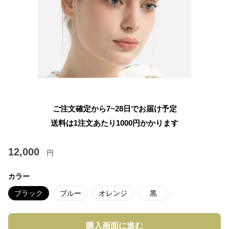
ご注文確定から7~28日でお届け予定
送料は1注文あたり
1000
円かかります
12,000
円
カラー
ブラック
ブルー
オレンジ
黒
購入画面に進む