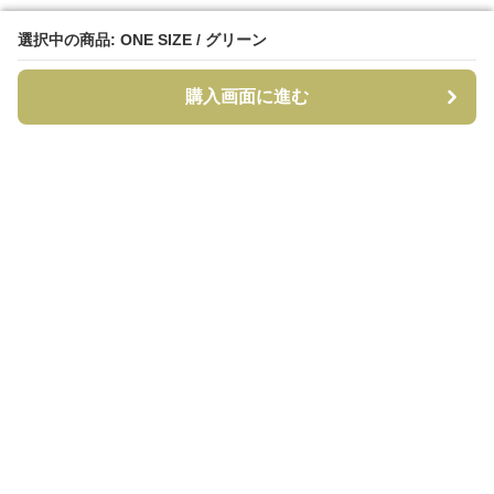
選択中の商品: ONE SIZE / グリーン
選択中の商品: ONE SIZE / グリーン
購入画面に進む
購入画面に進む
CapCraft
について
利用規約
プライバシー