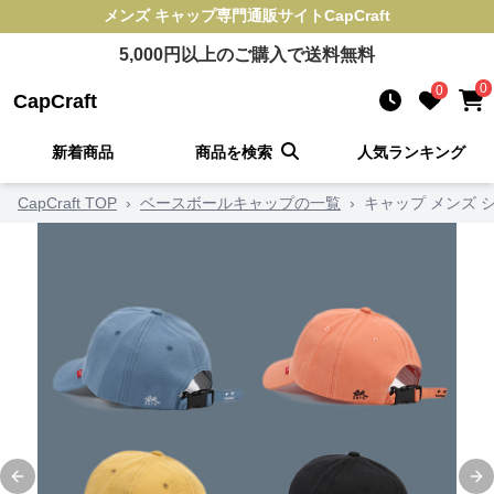
メンズ キャップ
専門通販サイト
CapCraft
5,000
円以上のご購入で送料無料
0
0
CapCraft
新着商品
商品を検索
人気ランキング
CapCraft TOP
›
ベースボールキャップの一覧
›
キャップ メンズ 
Previous slide
Ne