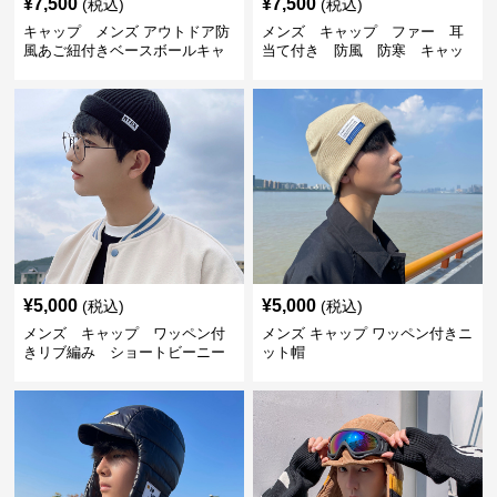
¥
7,500
¥
7,500
(税込)
(税込)
キャップ メンズ アウトドア防
メンズ キャップ ファー 耳
風あご紐付きベースボールキャ
当て付き 防風 防寒 キャッ
ップ
プ
¥
5,000
¥
5,000
(税込)
(税込)
メンズ キャップ ワッペン付
メンズ キャップ ワッペン付きニ
きリブ編み ショートビーニー
ット帽