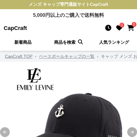
メンズ キャップ
専門通販サイト
CapCraft
5,000
円以上のご購入で送料無料
0
0
CapCraft
新着商品
商品を検索
人気ランキング
CapCraft TOP
›
ベースボールキャップの一覧
›
キャップ メンズ 
Previous slide
Ne