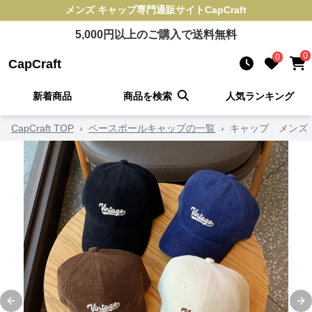
メンズ キャップ
専門通販サイト
CapCraft
5,000
円以上のご購入で送料無料
0
0
CapCraft
新着商品
商品を検索
人気ランキング
CapCraft TOP
›
ベースボールキャップの一覧
›
キャップ メンズ
Previous slide
Ne