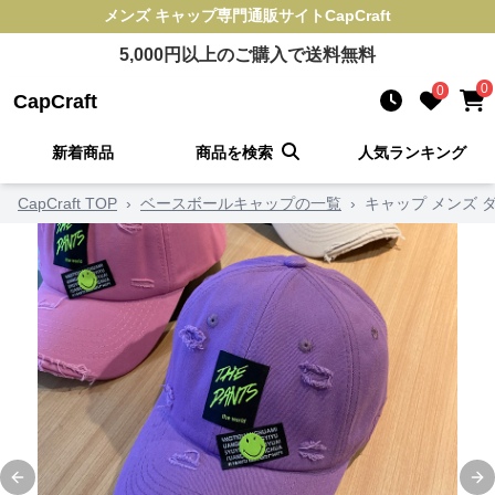
メンズ キャップ
専門通販サイト
CapCraft
5,000
円以上のご購入で送料無料
0
0
CapCraft
新着商品
商品を検索
人気ランキング
CapCraft TOP
›
ベースボールキャップの一覧
›
キャップ メンズ 
Previous slide
Ne