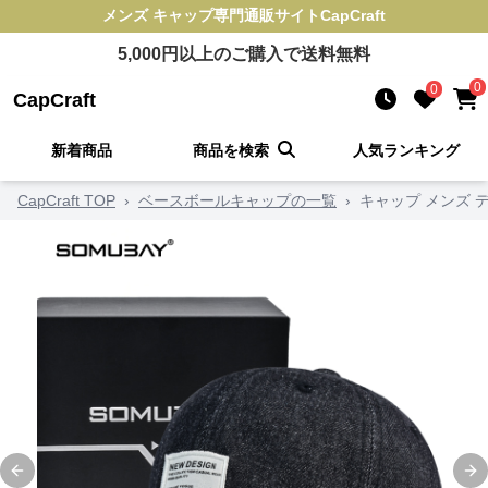
メンズ キャップ
専門通販サイト
CapCraft
5,000
円以上のご購入で送料無料
0
0
CapCraft
新着商品
商品を検索
人気ランキング
CapCraft TOP
›
ベースボールキャップの一覧
›
キャップ メンズ 
Previous slide
Ne