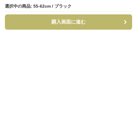
選択中の商品: 55-62cm / ブラック
選択中の商品: 55-62cm / ブラック
購入画面に進む
購入画面に進む
CapCraft
について
利用規約
プライバシー