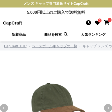
メンズ キャップ
専門通販サイト
CapCraft
5,000
円以上のご購入で送料無料
0
0
CapCraft
新着商品
商品を検索
人気ランキング
CapCraft TOP
›
ベースボールキャップの一覧
›
キャップ メンズ 
Previous slide
Ne