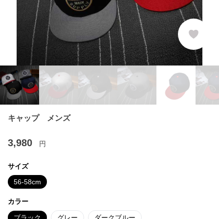
キャップ メンズ
3,980
円
サイズ
56-58cm
カラー
ブラック
グレー
ダークブルー