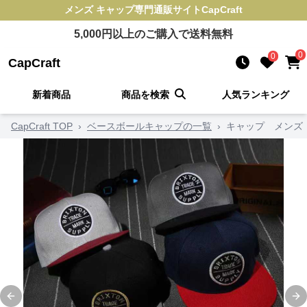
メンズ キャップ
専門通販サイト
CapCraft
5,000
円以上のご購入で送料無料
0
0
CapCraft
新着商品
商品を検索
人気ランキング
CapCraft TOP
›
ベースボールキャップの一覧
›
キャップ メンズ
Previous slide
Ne