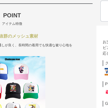
POINT
アイテム特徴
抜群のメッシュ素材
お
通しが良く、長時間の着用でも快適な被り心地を
ビ
応
P
G