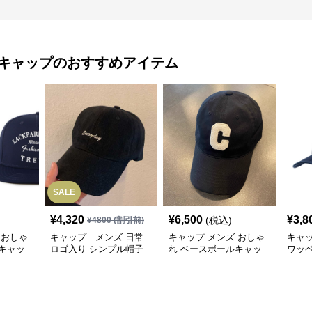
キャップ
のおすすめアイテム
SALE
¥
4,320
¥
6,500
¥
3,8
(税込)
¥
4800
(割引前)
 おしゃ
キャップ メンズ 日常
キャップ メンズ おしゃ
キャ
キャッ
ロゴ入り シンプル帽子
れ ベースボールキャッ
ワッ
プ
ャッ