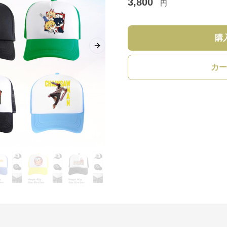
3,800
円
購
Next slide
カー