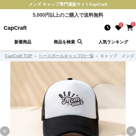
メンズ キャップ
専門通販サイト
CapCraft
5,000
円以上のご購入で送料無料
0
0
CapCraft
新着商品
商品を検索
人気ランキング
CapCraft TOP
›
ベースボールキャップの一覧
›
キャップ メンズ
Previous slide
Ne