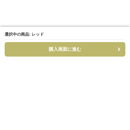
選択中の商品: レッド
選択中の商品: レッド
購入画面に進む
購入画面に進む
CapCraft
について