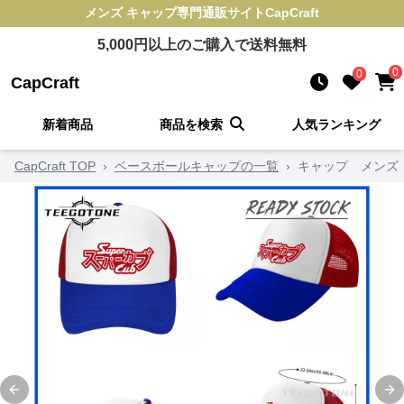
メンズ キャップ
専門通販サイト
CapCraft
5,000
円以上のご購入で送料無料
0
0
CapCraft
新着商品
商品を検索
人気ランキング
CapCraft TOP
›
ベースボールキャップの一覧
›
キャップ メンズ
Previous slide
Ne