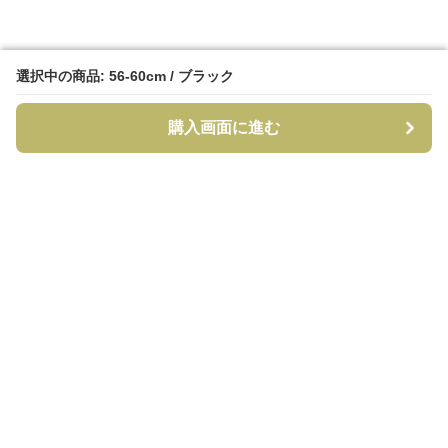
選択中の商品: 56-60cm / ブラック
選択中の商品: 56-60cm / ブラック
購入画面に進む
購入画面に進む
CapCraft
について
利用規約