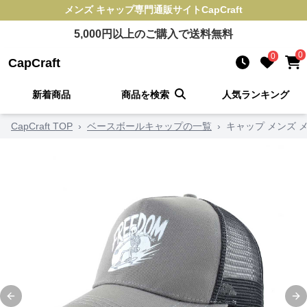
メンズ キャップ
専門通販サイト
CapCraft
5,000
円以上のご購入で送料無料
0
0
CapCraft
新着商品
商品を検索
人気ランキング
CapCraft TOP
›
ベースボールキャップの一覧
›
キャップ メンズ 
Previous slide
Ne