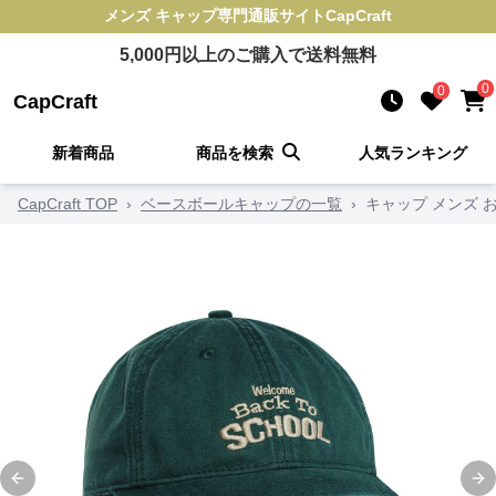
メンズ キャップ
専門通販サイト
CapCraft
5,000
円以上のご購入で送料無料
0
0
CapCraft
新着商品
商品を検索
人気ランキング
CapCraft TOP
›
ベースボールキャップの一覧
›
キャップ メンズ 
Previous slide
Ne