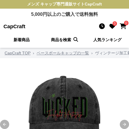
メンズ キャップ
専門通販サイト
CapCraft
5,000
円以上のご購入で送料無料
0
0
CapCraft
新着商品
商品を検索
人気ランキング
CapCraft TOP
›
ベースボールキャップの一覧
›
ヴィンテージ加工
Previous slide
Ne