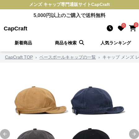
メンズ キャップ
専門通販サイト
CapCraft
5,000
円以上のご購入で送料無料
0
0
CapCraft
新着商品
商品を検索
人気ランキング
CapCraft TOP
›
ベースボールキャップの一覧
›
キャップ メンズ レ
Previous slide
Ne