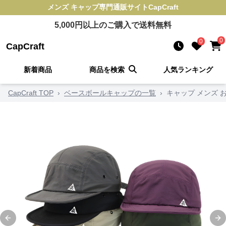
メンズ キャップ
専門通販サイト
CapCraft
5,000
円以上のご購入で送料無料
0
0
CapCraft
新着商品
商品を検索
人気ランキング
CapCraft TOP
›
ベースボールキャップの一覧
›
キャップ メンズ 
Previous slide
Ne