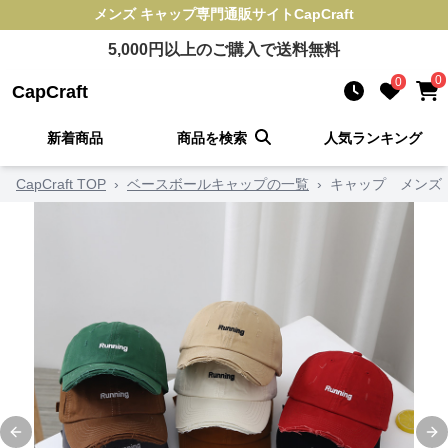
メンズ キャップ
専門通販サイト
CapCraft
5,000
円以上のご購入で送料無料
0
0
CapCraft
新着商品
商品を検索
人気ランキング
CapCraft TOP
›
ベースボールキャップの一覧
›
キャップ メンズ
Previous slide
Ne