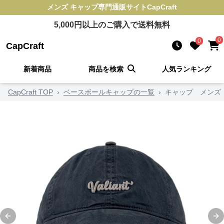
メンズ キャップ
専門通販サイト
CapCraft
5,000
円以上のご購入で送料無料
0
0
CapCraft
新着商品
商品を検索
人気ランキング
CapCraft TOP
›
ベースボールキャップの一覧
›
キャップ メンズ
Previous slide
Ne