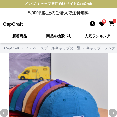
メンズ キャップ
専門通販サイト
CapCraft
5,000
円以上のご購入で送料無料
0
0
CapCraft
新着商品
商品を検索
人気ランキング
CapCraft TOP
›
ベースボールキャップの一覧
›
キャップ メンズ
Previous slide
Ne