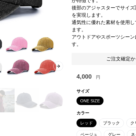
が特徴です。
後部のアジャスターでサイズ
を実現します。
通気性に優れた素材を使用し
ます。
アウトドアやスポーツシーン
す。
ご注文確定か
Next slide
4,000
円
サイズ
ONE SIZE
カラー
レッド
ブラック
ク
ベージュ
グレー
ネ