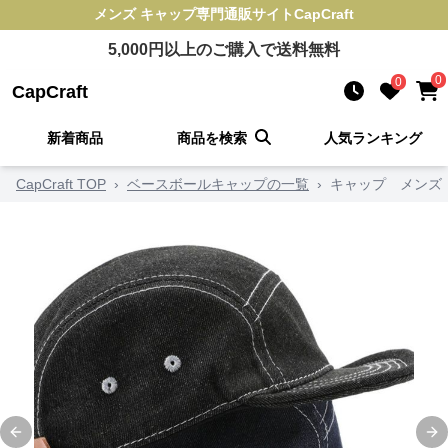
メンズ キャップ
専門通販サイト
CapCraft
5,000
円以上のご購入で送料無料
0
0
CapCraft
新着商品
商品を検索
人気ランキング
CapCraft TOP
›
ベースボールキャップの一覧
›
キャップ メンズ
Previous slide
Ne