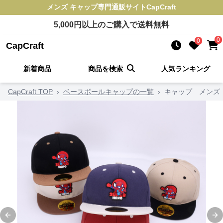
メンズ キャップ
専門通販サイト
CapCraft
5,000
円以上のご購入で送料無料
0
0
CapCraft
新着商品
商品を検索
人気ランキング
CapCraft TOP
›
ベースボールキャップの一覧
›
キャップ メンズ
Previous slide
Ne