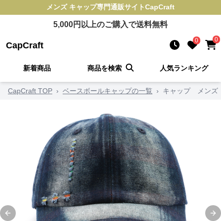
メンズ キャップ
専門通販サイト
CapCraft
5,000
円以上のご購入で送料無料
0
0
CapCraft
新着商品
商品を検索
人気ランキング
CapCraft TOP
›
ベースボールキャップの一覧
›
キャップ メンズ
Previous slide
Ne