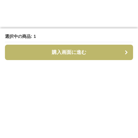
選択中の商品: 1
選択中の商品: 1
購入画面に進む
購入画面に進む
CapCraft
について